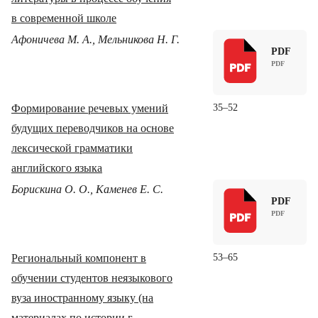
в современной школе
Афоничева М. А., Мельникова Н. Г.
PDF
Формирование речевых умений
35–52
будущих переводчиков на основе
лексической грамматики
английского языка
Борискина О. О., Каменев Е. С.
PDF
Региональный компонент в
53–65
обучении студентов неязыкового
вуза иностранному языку (на
материалах по истории г.