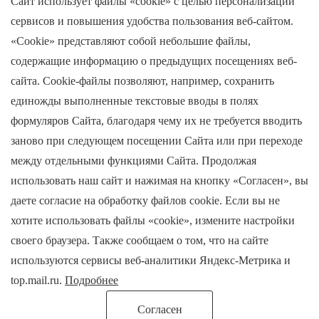
Сайт использует файлы «cookie» с целью персонализации
сервисов и повышения удобства пользования веб-сайтом.
Текущий номер
«Cookie» представляют собой небольшие файлы,
содержащие информацию о предыдущих посещениях веб-
Архив
сайта. Cookie-файлы позволяют, например, сохранить
Авторы
единожды выполненные текстовые вводы в полях
формуляров Сайта, благодаря чему их не требуется вводить
Контакты
заново при следующем посещении Сайта или при переходе
между отдельными функциями Сайта. Продолжая
Защита персональных данных
использовать наш сайт и нажимая на кнопку «Согласен», вы
даете согласие на обработку файлов cookie. Если вы не
хотите использовать файлы «cookie», измените настройки
своего браузера. Также сообщаем о том, что на сайте
используются сервисы веб-аналитики Яндекс-Метрика и
top.mail.ru.
Подробнее
© 2026 Научный журнал «Пространство педагогических исследований»
Череповецкий Государственный Университет
Согласен
Контент доступен под лицензией Creative Commons Attribution 4.0 License